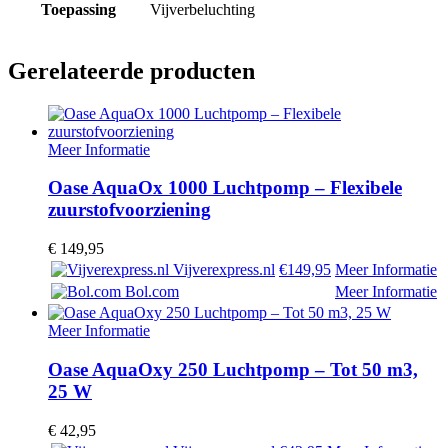
Toepassing
Vijverbeluchting
Gerelateerde producten
Meer Informatie
Oase AquaOx 1000 Luchtpomp – Flexibele
zuurstofvoorziening
€
149,95
Vijverexpress.nl
€149,95
Meer Informatie
Bol.com
Meer Informatie
Meer Informatie
Oase AquaOxy 250 Luchtpomp – Tot 50 m3,
25 W
€
42,95