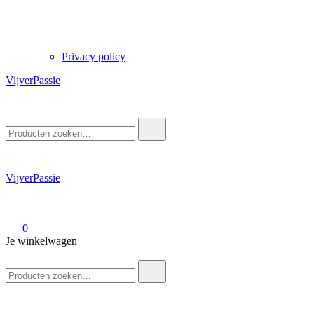
Privacy policy
VijverPassie
Zoek
naar:
VijverPassie
0
Je winkelwagen
Zoek
naar: