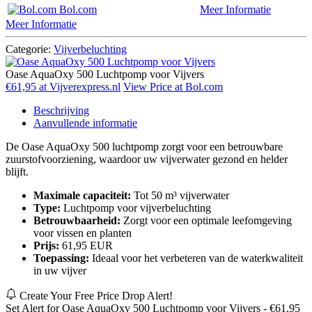
Bol.com
Meer Informatie
Meer Informatie
Categorie:
Vijverbeluchting
Oase AquaOxy 500 Luchtpomp voor Vijvers
€61,95 at Vijverexpress.nl
View Price at Bol.com
Beschrijving
Aanvullende informatie
De Oase AquaOxy 500 luchtpomp zorgt voor een betrouwbare
zuurstofvoorziening, waardoor uw vijverwater gezond en helder
blijft.
Maximale capaciteit:
Tot 50 m³ vijverwater
Type:
Luchtpomp voor vijverbeluchting
Betrouwbaarheid:
Zorgt voor een optimale leefomgeving
voor vissen en planten
Prijs:
61,95 EUR
Toepassing:
Ideaal voor het verbeteren van de waterkwaliteit
in uw vijver
Create Your Free Price Drop Alert!
Set Alert for Oase AquaOxy 500 Luchtpomp voor Vijvers - €61,95