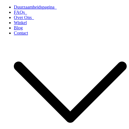
Ga
Duurzaamheidspagina
naar
FAQs
de
Over Ons
inhoud
Winkel
Blog
Contact