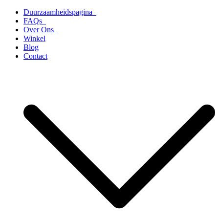
Ga
Duurzaamheidspagina
naar
FAQs
de
Over Ons
inhoud
Winkel
Blog
Contact