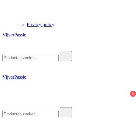
Privacy policy
VijverPassie
Zoek
naar:
VijverPassie
0
Zoek
naar: