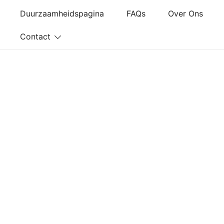
Ga
Duurzaamheidspagina
FAQs
Over Ons
naar
de
Contact
inhoud