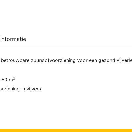
informatie
etrouwbare zuurstofvoorziening voor een gezond vijverl
t 50 m³
rziening in vijvers