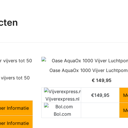
cten
Oase AquaOx 1000 Vijver Luchtpom
ijvers tot 50
€
149,95
€149,95
Me
Vijverexpress.nl
er Informatie
Me
Bol.com
er Informatie