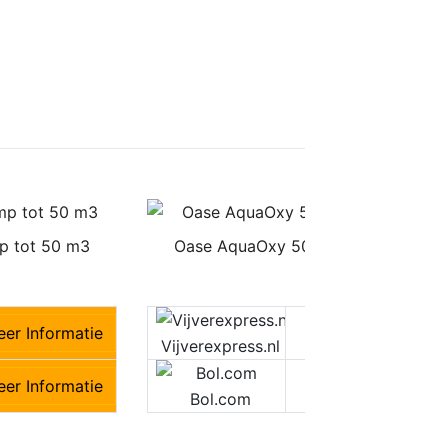
p tot 50 m3
Oase AquaOxy 500 Vijver Luchtpom
€
61,95
er Informatie
€61,95
M
Vijverexpress.nl
er Informatie
M
Bol.com