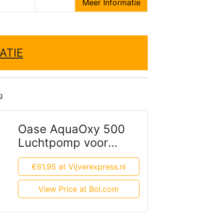
Meer Informatie
ATIE
g
Oase AquaOxy 500
Luchtpomp voor
Vijvers
€61,95 at Vijverexpress.nl
View Price at Bol.com