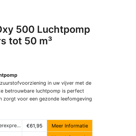
Oxy 500 Luchtpomp
rs tot 50 m³
chtpomp
zuurstofvoorziening in uw vijver met de
e betrouwbare luchtpomp is perfect
en zorgt voor een gezonde leefomgeving
express.nl
€61,95
Meer Informatie