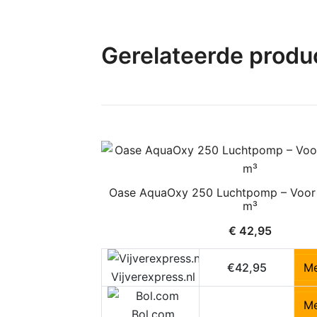
Gerelateerde produ
Oase AquaOxy 250 Luchtpomp – Voor v
m³
€
42,95
€42,95
Me
Vijverexpress.nl
Me
Bol.com