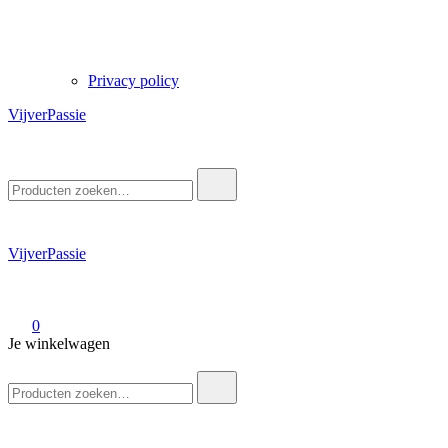
Privacy policy
VijverPassie
Zoek
naar:
VijverPassie
0
Je winkelwagen
Zoek
naar: