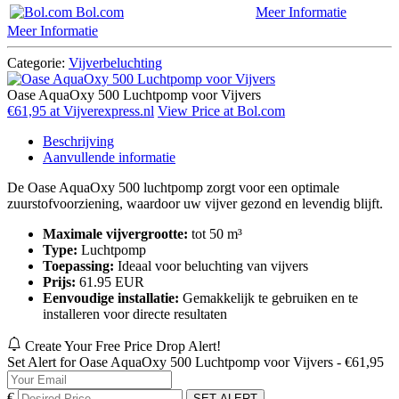
Bol.com
Meer Informatie
Meer Informatie
Categorie:
Vijverbeluchting
Oase AquaOxy 500 Luchtpomp voor Vijvers
€61,95 at Vijverexpress.nl
View Price at Bol.com
Beschrijving
Aanvullende informatie
De Oase AquaOxy 500 luchtpomp zorgt voor een optimale
zuurstofvoorziening, waardoor uw vijver gezond en levendig blijft.
Maximale vijvergrootte:
tot 50 m³
Type:
Luchtpomp
Toepassing:
Ideaal voor beluchting van vijvers
Prijs:
61.95 EUR
Eenvoudige installatie:
Gemakkelijk te gebruiken en te
installeren voor directe resultaten
Create Your Free Price Drop Alert!
Set Alert for Oase AquaOxy 500 Luchtpomp voor Vijvers - €61,95
€
SET ALERT