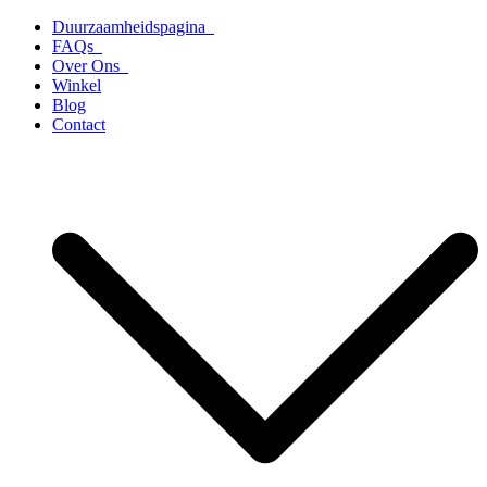
Ga
Duurzaamheidspagina
naar
FAQs
de
Over Ons
inhoud
Winkel
Blog
Contact