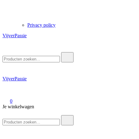
Privacy policy
VijverPassie
Zoek
naar:
VijverPassie
0
Je winkelwagen
Zoek
naar: