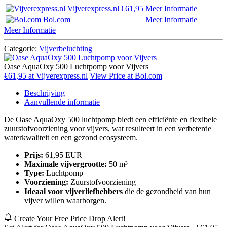
Vijverexpress.nl
€61,95
Meer Informatie
Bol.com
Meer Informatie
Meer Informatie
Categorie:
Vijverbeluchting
Oase AquaOxy 500 Luchtpomp voor Vijvers
€61,95 at Vijverexpress.nl
View Price at Bol.com
Beschrijving
Aanvullende informatie
De Oase AquaOxy 500 luchtpomp biedt een efficiënte en flexibele
zuurstofvoorziening voor vijvers, wat resulteert in een verbeterde
waterkwaliteit en een gezond ecosysteem.
Prijs:
61,95 EUR
Maximale vijvergrootte:
50 m³
Type:
Luchtpomp
Voorziening:
Zuurstofvoorziening
Ideaal voor vijverliefhebbers
die de gezondheid van hun
vijver willen waarborgen.
Create Your Free Price Drop Alert!