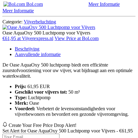
Bol.com
Meer Informatie
Meer Informatie
Categorie:
Vijverbeluchting
Oase AquaOxy 500 Luchtpomp voor Vijvers
€61,95 at Vijverexpress.nl
View Price at Bol.com
Beschrijving
Aanvullende informatie
De Oase AquaOxy 500 luchtpomp biedt een efficiënte
zuurstofvoorziening voor uw vijver, wat bijdraagt aan een optimale
waterkwaliteit.
Prijs:
61,95 EUR
Geschikt voor vijvers tot:
50 m³
Type:
Luchtpomp
Merk:
Oase
Voordeel:
Verbetert de levensomstandigheden voor
vijverbewoners en bevordert een gezonde vijveromgeving.
Create Your Free Price Drop Alert!
Set Alert for Oase AquaOxy 500 Luchtpomp voor Vijvers - €61,95