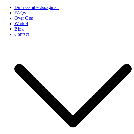
Ga
Duurzaamheidspagina
naar
FAQs
de
Over Ons
inhoud
Winkel
Blog
Contact