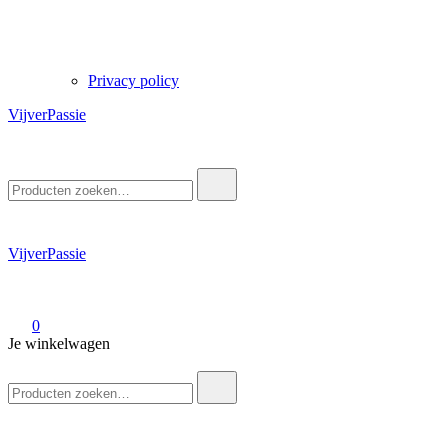
Privacy policy
VijverPassie
Zoek
naar:
VijverPassie
0
Je winkelwagen
Zoek
naar: