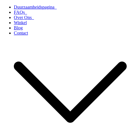
Ga
Duurzaamheidspagina
naar
FAQs
de
Over Ons
inhoud
Winkel
Blog
Contact