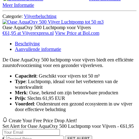
Meer Informatie
Categorie:
Vijverbeluchting
Oase AquaOxy 500 Luchtpomp voor Vijvers
€61,95 at Vijverexpress.nl
View Price at Bol.com
Beschrijving
Aanvullende informatie
De Oase AquaOxy 500 luchtpomp voor vijvers biedt een efficiënte
zuurstofvoorziening voor een gezonder vijverleven.
Capaciteit
: Geschikt voor vijvers tot 50 m³
Type
: Luchtpomp, ideaal voor het verbeteren van de
waterkwaliteit
Merk
: Oase, bekend om zijn betrouwbare producten
Prijs
: Slechts 61,95 EUR
Voordeel
: Ondersteunt een gezond ecosysteem in uw vijver
door effectieve beluchting
Create Your Free Price Drop Alert!
Set Alert for Oase AquaOxy 500 Luchtpomp voor Vijvers - €61,95
€
SET ALERT