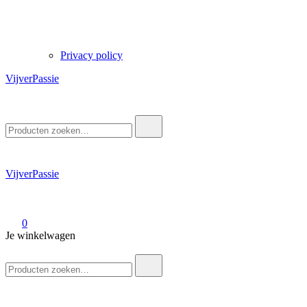
Privacy policy
VijverPassie
Zoek
naar:
VijverPassie
0
Je winkelwagen
Zoek
naar: