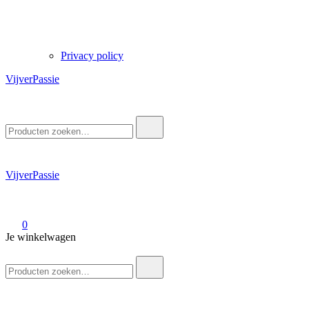
Privacy policy
VijverPassie
Zoek
naar:
VijverPassie
0
Je winkelwagen
Zoek
naar: