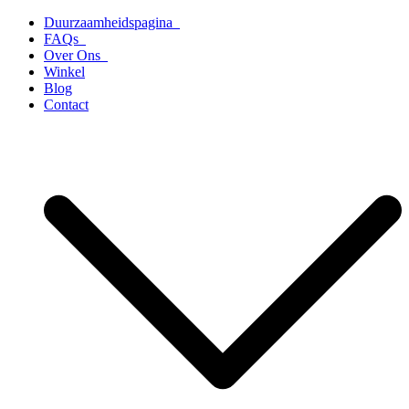
Ga
Duurzaamheidspagina
naar
FAQs
de
Over Ons
inhoud
Winkel
Blog
Contact