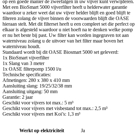
op een goede manier de zweefalgen in uw vijver kunt verwijderen.
Met een BioSmart 5000 vijverfilter heeft u helderwater garantie
waardoor u zeker weet dat uw vijver helder blijft en goed blijft te
filteren zolang de vijver binnen de voorwaarden blijft die OASE
hieraan stelt. Met dit filterset heeft u een compleet set die perfect op
elkaar is afgesteld waardoor u niet hoeft na te denken welke pomp
er nu het beste bij past. Uw filter kan worden ingegraven tot aan
waterniveau zolang u de uitvoer van het filter maar boven het
waterniveau houdt.
Standaard wordt bij dit OASE Biosmart 5000 set geleverd:
1x BioSmart vijverfilter
1x Slang van 3 meter
1x OASE filterpomp 1500 l/u
Technische specificaties:
Afmetingen: 280 x 380 x 410 mm
Aansluiting slang: 19/25/32/38 mm
Aansluiting uitgang: 50 mm
Garantie: 2 jaar
Geschikt voor vijvers tot max.: 5 m³
Geschikt voor vijvers met visbestand tot max.: 2,5 m³
Geschikt voor vijvers met Koi’s: 1,3 m³
Werkt op elektriciteit
Ja