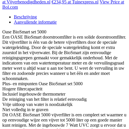
at Vijverbenodigdheden.nl
€234,95 at Tuinexpress.nl
View Price at
Bol.com
Beschrijving
Aanvullende informatie
Oase BioSmart set 5000
Een OASE BioSmart doorstroomfilter is een solide doorstroomfilter.
Dit vijverfilter is één van de betere vijverfilters door de speciale
watergeleiding. Door de speciale watergeleiding komt er extra
zuurstof in het vijverwater. Bij de BioSmart zijn eenvoudige
reinigingsgrepen gemaakt voor gemakkelijk onderhoud. Met de
indicatoren van een watertemperatuur meter en de vervuilingsgraad
meter weet u altijd waar u aan toe bent. U weet de vervuiling in uw
filter en zodoende precies wanneer u het één en ander moet
schoonmaken.
Plus- en minpunten Oase BioSmart set 5000
Hogere filtercapaciteit
Inclusief ingebouwde thermometer
De reiniging van het filter is relatief eenvoudig
Vrije uitloop van water is noodzakelijk
Niet volledig in te graven
Dit OASE BioSmart 5000 vijverfilter is een compleet set waarmee u
op eenvoudige wijze een vijver tot 5000 liter op een goede manier
kunt reinigen. Met de ingebouwde 7 Watt UVC zorgt u ervoor dat u