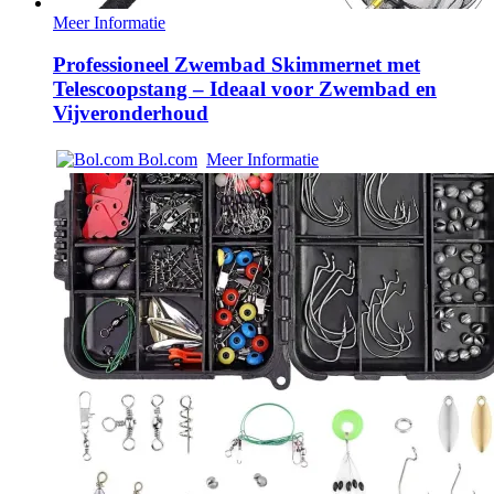
Meer Informatie
Professioneel Zwembad Skimmernet met
Telescoopstang – Ideaal voor Zwembad en
Vijveronderhoud
Bol.com
Meer Informatie