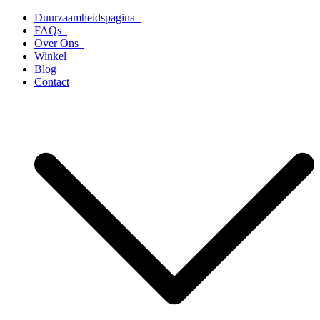
Ga
Duurzaamheidspagina
naar
FAQs
de
Over Ons
inhoud
Winkel
Blog
Contact