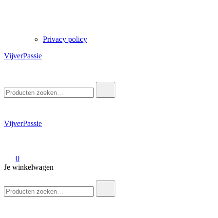
Privacy policy
VijverPassie
Zoek
naar:
VijverPassie
0
Je winkelwagen
Zoek
naar: