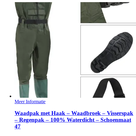
Meer Informatie
Waadpak met Haak – Waadbroek – Visserspak
– Regenpak – 100% Waterdicht – Schoenmaat
47