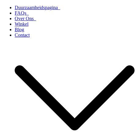
Ga
Duurzaamheidspagina
naar
FAQs
de
Over Ons
inhoud
Winkel
Blog
Contact