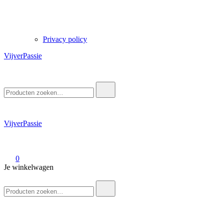
Privacy policy
VijverPassie
Zoek
naar:
VijverPassie
0
Je winkelwagen
Zoek
naar: