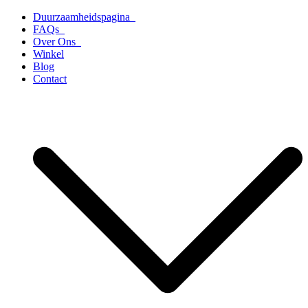
Ga
Duurzaamheidspagina
naar
FAQs
de
Over Ons
inhoud
Winkel
Blog
Contact