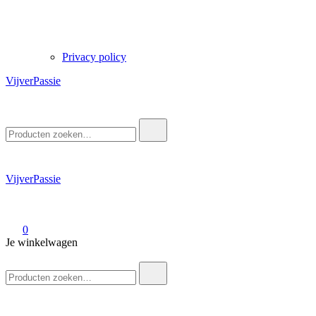
Privacy policy
VijverPassie
Zoek
naar:
VijverPassie
0
Je winkelwagen
Zoek
naar: