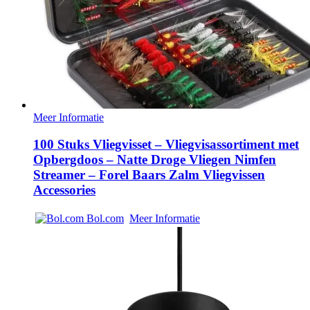
Meer Informatie
100 Stuks Vliegvisset – Vliegvisassortiment met
Opbergdoos – Natte Droge Vliegen Nimfen
Streamer – Forel Baars Zalm Vliegvissen
Accessories
Bol.com
Meer Informatie