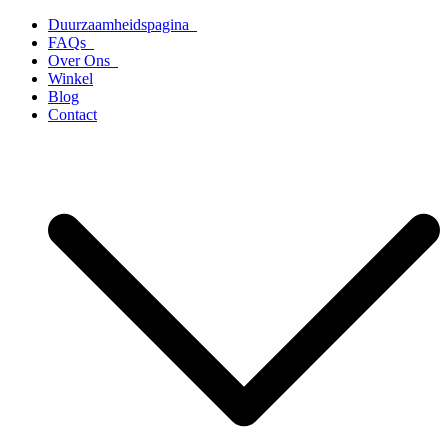
Ga
Duurzaamheidspagina
naar
FAQs
de
Over Ons
inhoud
Winkel
Blog
Contact