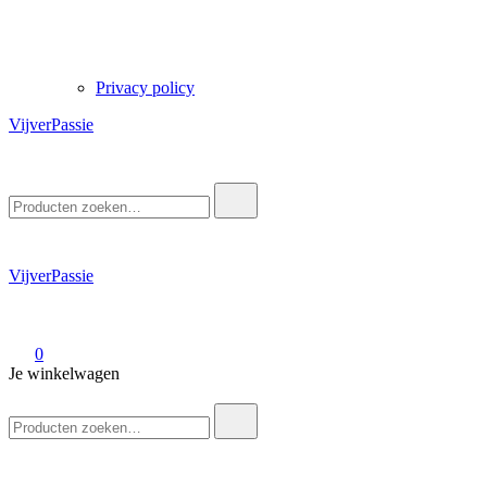
Privacy policy
VijverPassie
Zoek
naar:
VijverPassie
0
Je winkelwagen
Zoek
naar: