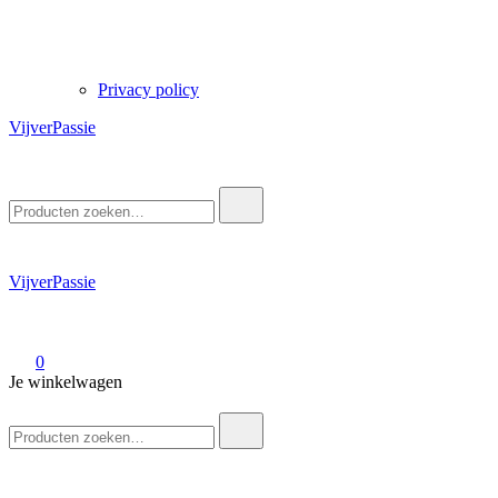
Privacy policy
VijverPassie
Zoek
naar:
VijverPassie
0
Je winkelwagen
Zoek
naar: