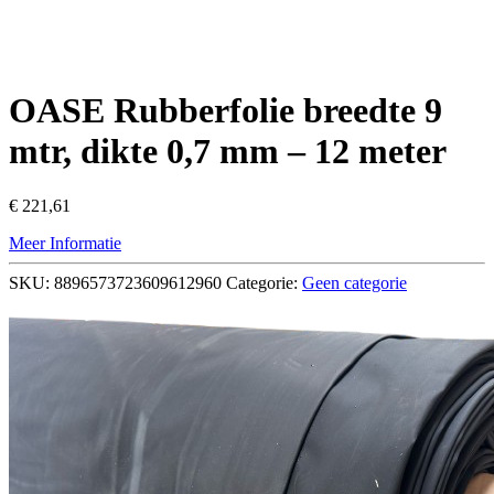
OASE Rubberfolie breedte 9
mtr, dikte 0,7 mm – 12 meter
€
221,61
Meer Informatie
SKU:
8896573723609612960
Categorie:
Geen categorie