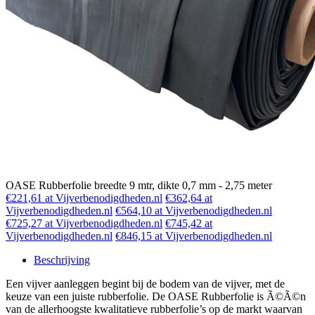
OASE Rubberfolie breedte 9 mtr, dikte 0,7 mm - 2,75 meter
€221,61 at Vijverbenodigdheden.nl
€362,64 at
Vijverbenodigdheden.nl
€564,10 at Vijverbenodigdheden.nl
€725,27 at Vijverbenodigdheden.nl
€745,42 at
Vijverbenodigdheden.nl
€846,15 at Vijverbenodigdheden.nl
Beschrijving
Een vijver aanleggen begint bij de bodem van de vijver, met de
keuze van een juiste rubberfolie. De OASE Rubberfolie is Ã©Ã©n
van de allerhoogste kwalitatieve rubberfolie’s op de markt waarvan