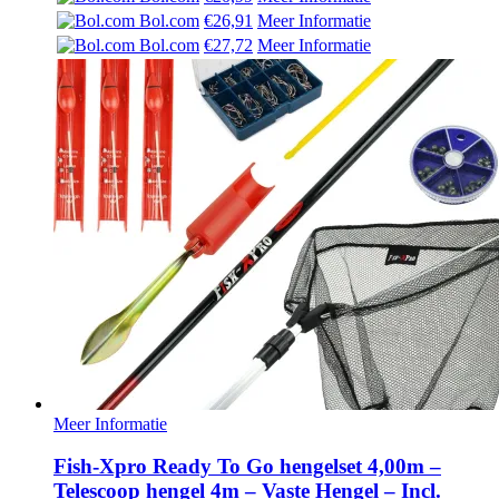
was:
is:
Bol.com
€26,91
Meer Informatie
€ 22,49.
€ 20,99.
Bol.com
€27,72
Meer Informatie
Meer Informatie
Fish-Xpro Ready To Go hengelset 4,00m –
Telescoop hengel 4m – Vaste Hengel – Incl.