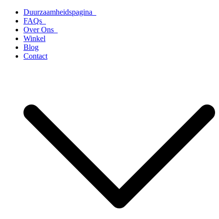
Ga
Duurzaamheidspagina
naar
FAQs
de
Over Ons
inhoud
Winkel
Blog
Contact