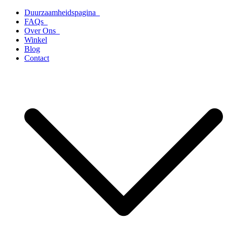
Ga
Duurzaamheidspagina
naar
FAQs
de
Over Ons
inhoud
Winkel
Blog
Contact