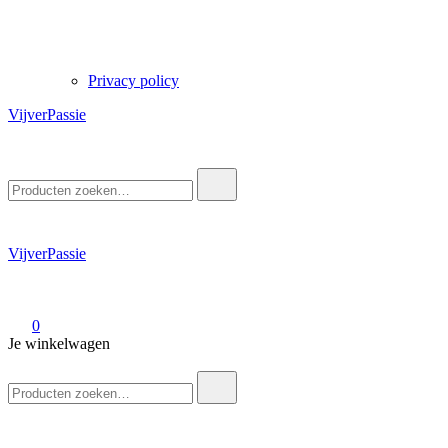
Privacy policy
VijverPassie
Zoek
naar:
VijverPassie
0
Je winkelwagen
Zoek
naar: