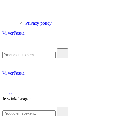
Privacy policy
VijverPassie
Zoek
naar:
VijverPassie
0
Je winkelwagen
Zoek
naar: