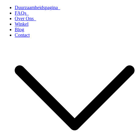
Ga
Duurzaamheidspagina
naar
FAQs
de
Over Ons
inhoud
Winkel
Blog
Contact