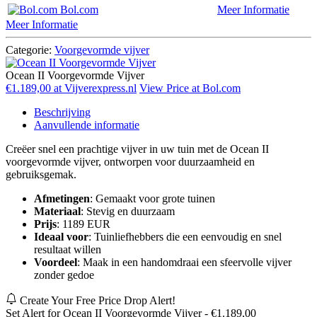
Bol.com
Meer Informatie
Meer Informatie
Categorie:
Voorgevormde vijver
Ocean II Voorgevormde Vijver
€1.189,00 at Vijverexpress.nl
View Price at Bol.com
Beschrijving
Aanvullende informatie
Creëer snel een prachtige vijver in uw tuin met de Ocean II
voorgevormde vijver, ontworpen voor duurzaamheid en
gebruiksgemak.
Afmetingen
: Gemaakt voor grote tuinen
Materiaal
: Stevig en duurzaam
Prijs
: 1189 EUR
Ideaal voor
: Tuinliefhebbers die een eenvoudig en snel
resultaat willen
Voordeel
: Maak in een handomdraai een sfeervolle vijver
zonder gedoe
Create Your Free Price Drop Alert!
Set Alert for Ocean II Voorgevormde Vijver - €1.189,00