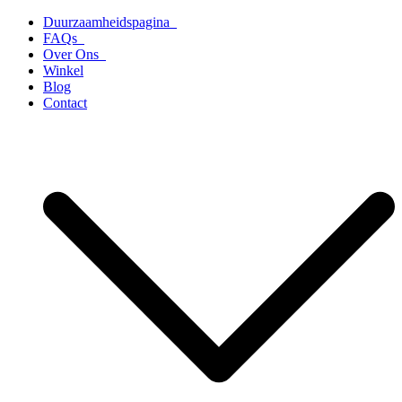
Ga
Duurzaamheidspagina
naar
FAQs
de
Over Ons
inhoud
Winkel
Blog
Contact