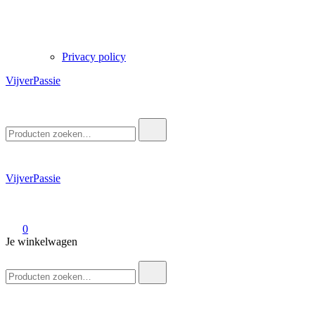
Privacy policy
VijverPassie
Zoek
naar:
VijverPassie
0
Je winkelwagen
Zoek
naar: