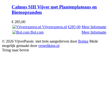
Calmus SIII Vijver met Plantenplateaus en
Biotoopranden
€
285,00
Vijverexpress.nl
€285,00
Meer Informatie
Bol.com
Meer Informatie
© 2026 VijverPassie. met trots aangedreven door
Botiga
Mede
mogelijk gemaakt door
vergeliking.nl
Terug naar boven