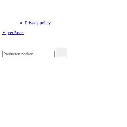
Privacy policy
VijverPassie
Zoek
naar: