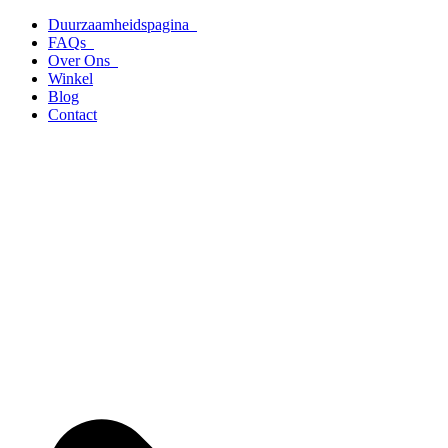
Ga
Duurzaamheidspagina
naar
FAQs
de
Over Ons
inhoud
Winkel
Blog
Contact