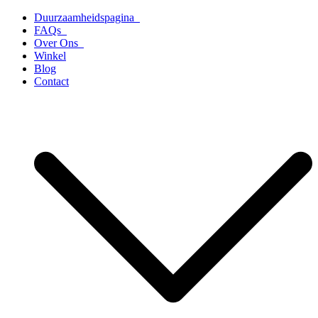
Ga
Duurzaamheidspagina
naar
FAQs
de
Over Ons
inhoud
Winkel
Blog
Contact