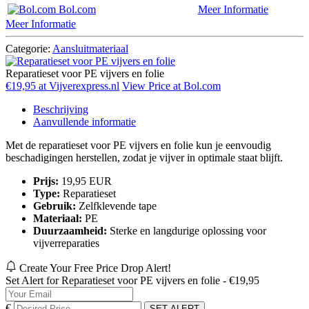
Bol.com
Meer Informatie
Meer Informatie
Categorie:
Aansluitmateriaal
Reparatieset voor PE vijvers en folie
€19,95 at Vijverexpress.nl
View Price at Bol.com
Beschrijving
Aanvullende informatie
Met de reparatieset voor PE vijvers en folie kun je eenvoudig
beschadigingen herstellen, zodat je vijver in optimale staat blijft.
Prijs:
19,95 EUR
Type:
Reparatieset
Gebruik:
Zelfklevende tape
Materiaal:
PE
Duurzaamheid:
Sterke en langdurige oplossing voor
vijverreparaties
Create Your Free Price Drop Alert!
Set Alert for Reparatieset voor PE vijvers en folie - €19,95
€
SET ALERT