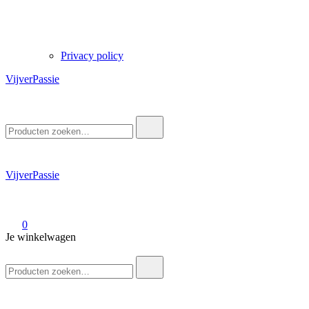
Privacy policy
VijverPassie
Zoek
naar:
VijverPassie
0
Je winkelwagen
Zoek
naar: