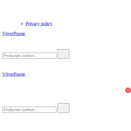
Privacy policy
VijverPassie
Zoek
naar:
VijverPassie
0
Zoek
naar: