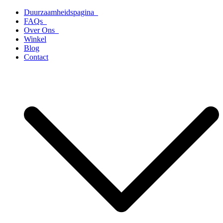
Ga
Duurzaamheidspagina
naar
FAQs
de
Over Ons
inhoud
Winkel
Blog
Contact