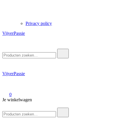
Privacy policy
VijverPassie
Zoek
naar:
VijverPassie
0
Je winkelwagen
Zoek
naar: