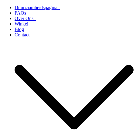
Ga
Duurzaamheidspagina
naar
FAQs
de
Over Ons
inhoud
Winkel
Blog
Contact