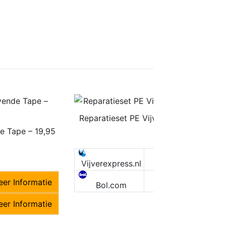
Reparatieset PE Vijvers – Inclusief Ze
de Tape – 19,95
€
19,95
€19,95
M
Vijverexpress.nl
M
er Informatie
Bol.com
er Informatie