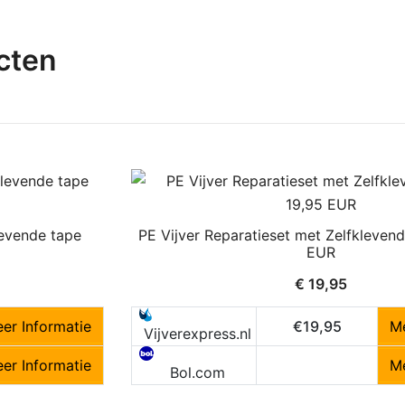
cten
levende tape
PE Vijver Reparatieset met Zelfkleven
EUR
€
19,95
er Informatie
€19,95
Me
Vijverexpress.nl
er Informatie
Me
Bol.com