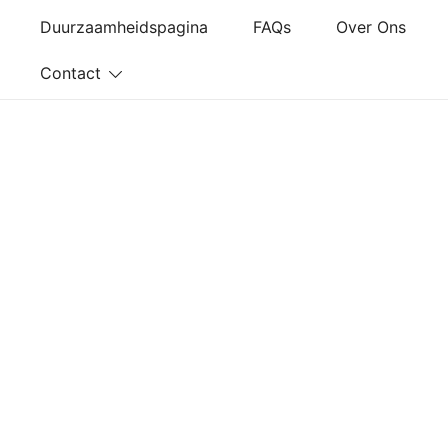
Ga
Duurzaamheidspagina
FAQs
Over Ons
naar
de
Contact
inhoud