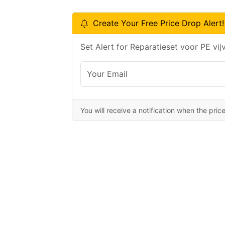
Create Your Free Price Drop Alert!
Set Alert for Reparatieset voor PE vijv
You will receive a notification when the pric