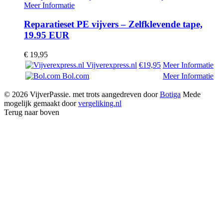
Meer Informatie
Reparatieset PE vijvers – Zelfklevende tape,
19.95 EUR
€
19,95
Vijverexpress.nl
€19,95
Meer Informatie
Bol.com
Meer Informatie
© 2026 VijverPassie. met trots aangedreven door
Botiga
Mede
mogelijk gemaakt door
vergeliking.nl
Terug naar boven