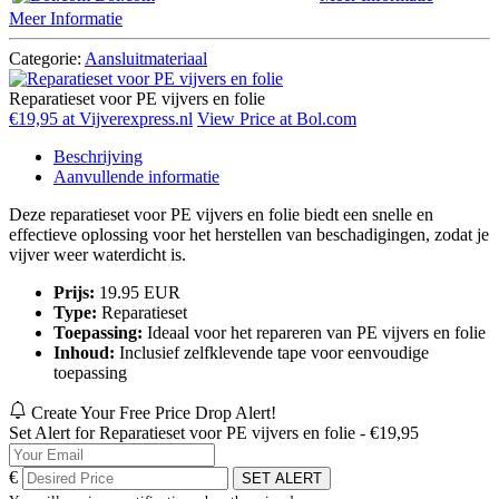
Meer Informatie
Categorie:
Aansluitmateriaal
Reparatieset voor PE vijvers en folie
€19,95 at Vijverexpress.nl
View Price at Bol.com
Beschrijving
Aanvullende informatie
Deze reparatieset voor PE vijvers en folie biedt een snelle en
effectieve oplossing voor het herstellen van beschadigingen, zodat je
vijver weer waterdicht is.
Prijs:
19.95 EUR
Type:
Reparatieset
Toepassing:
Ideaal voor het repareren van PE vijvers en folie
Inhoud:
Inclusief zelfklevende tape voor eenvoudige
toepassing
Create Your Free Price Drop Alert!
Set Alert for Reparatieset voor PE vijvers en folie - €19,95
€
SET ALERT