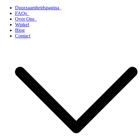
Ga
Duurzaamheidspagina
naar
FAQs
de
Over Ons
inhoud
Winkel
Blog
Contact