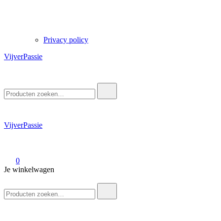
Privacy policy
VijverPassie
Zoek
naar:
VijverPassie
0
Je winkelwagen
Zoek
naar: