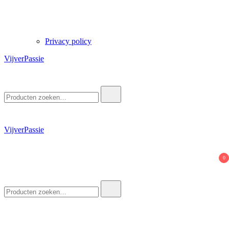
Privacy policy
VijverPassie
Zoek
naar:
VijverPassie
0
Zoek
naar: