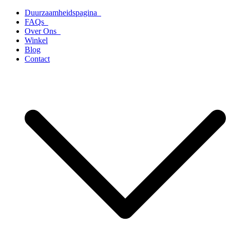
Ga
Duurzaamheidspagina
naar
FAQs
de
Over Ons
inhoud
Winkel
Blog
Contact