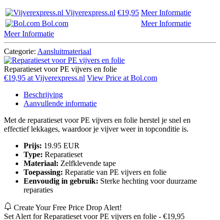
Vijverexpress.nl
€19,95
Meer Informatie
Bol.com
Meer Informatie
Meer Informatie
Categorie:
Aansluitmateriaal
Reparatieset voor PE vijvers en folie
€19,95 at Vijverexpress.nl
View Price at Bol.com
Beschrijving
Aanvullende informatie
Met de reparatieset voor PE vijvers en folie herstel je snel en
effectief lekkages, waardoor je vijver weer in topconditie is.
Prijs:
19.95 EUR
Type:
Reparatieset
Materiaal:
Zelfklevende tape
Toepassing:
Reparatie van PE vijvers en folie
Eenvoudig in gebruik:
Sterke hechting voor duurzame
reparaties
Create Your Free Price Drop Alert!
Set Alert for Reparatieset voor PE vijvers en folie - €19,95