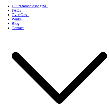
Ga
Duurzaamheidspagina
naar
FAQs
de
Over Ons
inhoud
Winkel
Blog
Contact