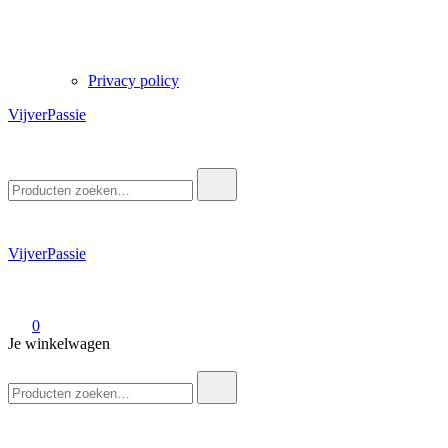
Privacy policy
VijverPassie
Zoek
naar:
VijverPassie
0
Je winkelwagen
Zoek
naar: