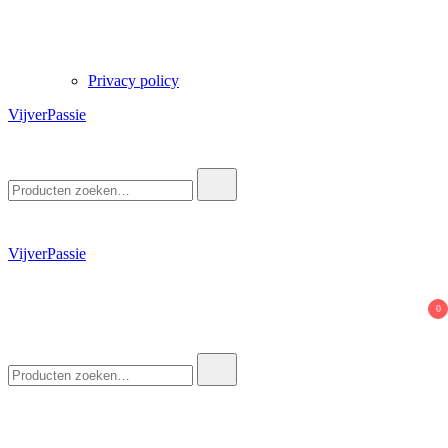
Privacy policy
VijverPassie
Zoek
naar:
VijverPassie
0
Zoek
naar: