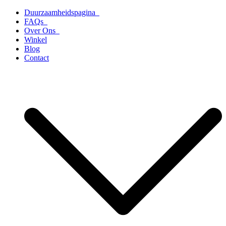
Ga
Duurzaamheidspagina
naar
FAQs
de
Over Ons
inhoud
Winkel
Blog
Contact