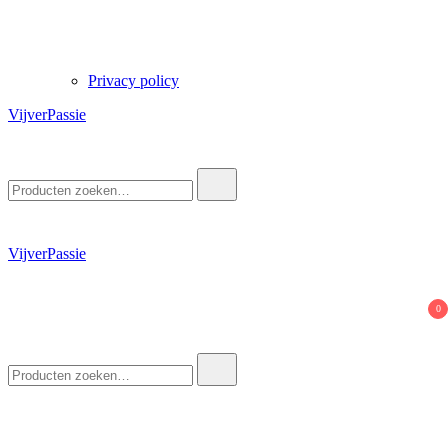
Privacy policy
VijverPassie
Zoek
naar:
VijverPassie
0
Zoek
naar: