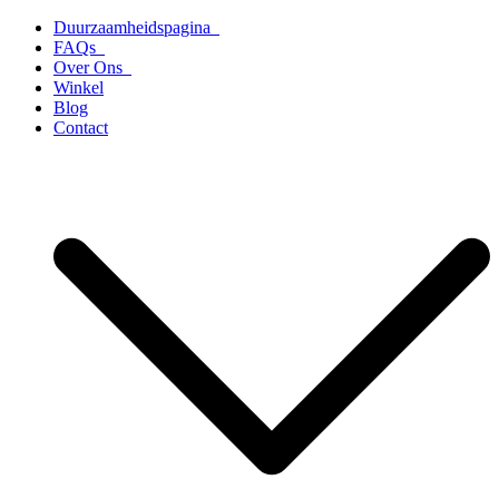
Ga
Duurzaamheidspagina
naar
FAQs
de
Over Ons
inhoud
Winkel
Blog
Contact