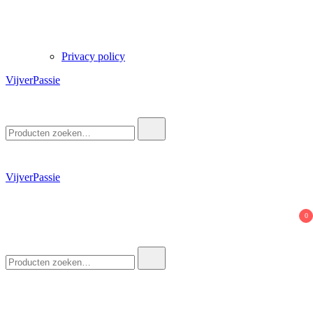
Privacy policy
VijverPassie
Zoek
naar:
VijverPassie
0
Zoek
naar: