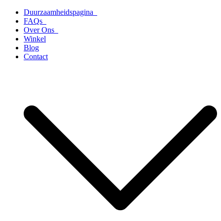
Ga
Duurzaamheidspagina
naar
FAQs
de
Over Ons
inhoud
Winkel
Blog
Contact