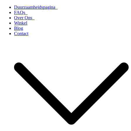
Ga
Duurzaamheidspagina
naar
FAQs
de
Over Ons
inhoud
Winkel
Blog
Contact