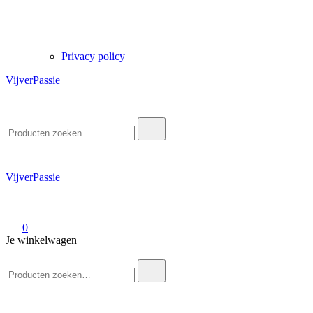
Privacy policy
VijverPassie
Zoek
naar:
VijverPassie
0
Je winkelwagen
Zoek
naar: