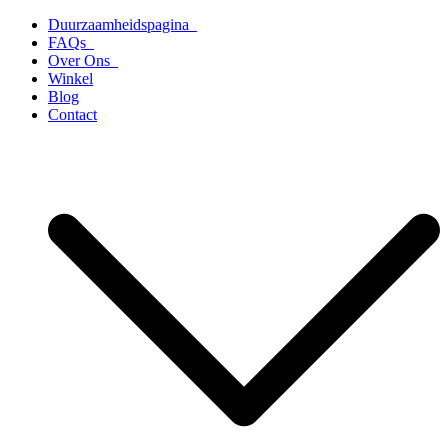
Ga
Duurzaamheidspagina
naar
FAQs
de
Over Ons
inhoud
Winkel
Blog
Contact