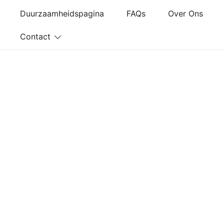
Ga
Duurzaamheidspagina
FAQs
Over Ons
naar
de
Contact
inhoud