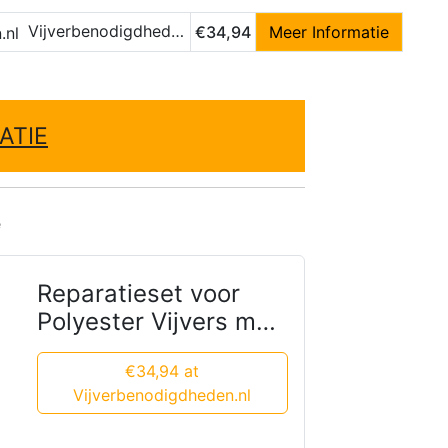
Vijverbenodigdheden.nl
€34,94
Meer Informatie
ATIE
e
Reparatieset voor
Polyester Vijvers met
Verharder
€34,94 at
Vijverbenodigdheden.nl