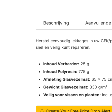
Beschrijving
Aanvullende 
Herstel eenvoudig lekkages in uw GFK/po
snel en veilig kunt repareren.
Inhoud Verharder:
25 g
Inhoud Polyresin:
775 g
Afmeting Glasvezelmat:
65 x 75 c
Gewicht Glasvezelmat:
330 g/m²
Veilig voor vissen en planten:
Inclus
Create Your Free Price Drop Alert!