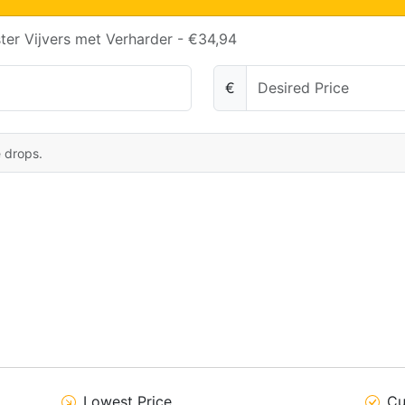
ster Vijvers met Verharder - €34,94
€
e drops.
Lowest Price
Cu