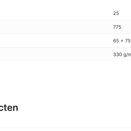
25
775
65 x 7
330 g/
cten