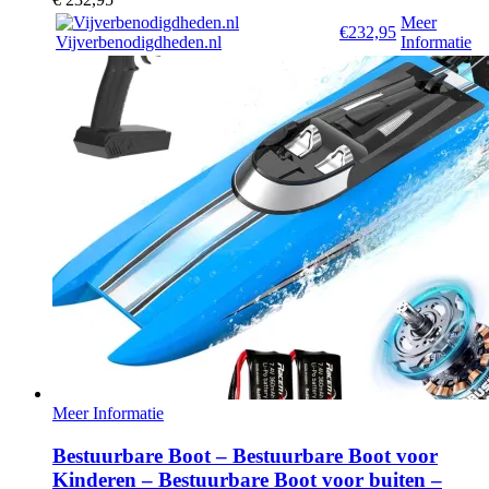
Meer
€232,95
Vijverbenodigdheden.nl
Informatie
Meer Informatie
Bestuurbare Boot – Bestuurbare Boot voor
Kinderen – Bestuurbare Boot voor buiten –