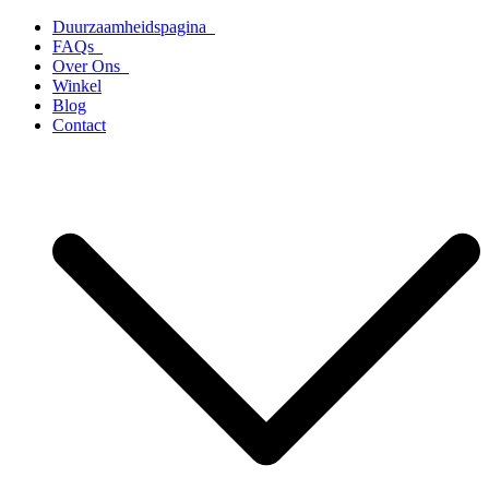
Ga
Duurzaamheidspagina
naar
FAQs
de
Over Ons
inhoud
Winkel
Blog
Contact