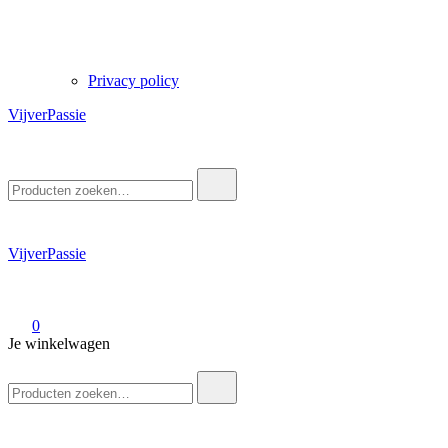
Privacy policy
VijverPassie
Zoek
naar:
VijverPassie
0
Je winkelwagen
Zoek
naar: