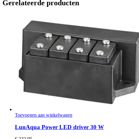
Gerelateerde producten
Toevoegen aan winkelwagen
LunAqua Power LED driver 30 W
€
232,95