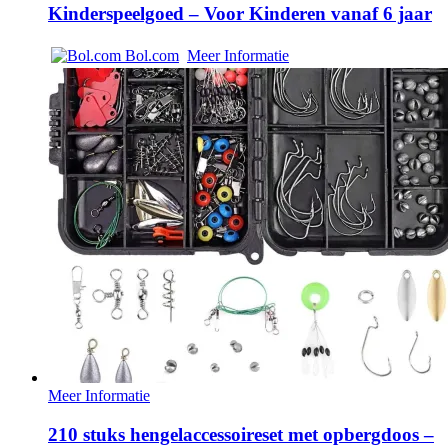
Kinderspeelgoed – Voor Kinderen vanaf 6 jaar
Bol.com
Meer Informatie
Meer Informatie
210 stuks hengelaccessoireset met opbergdoos –