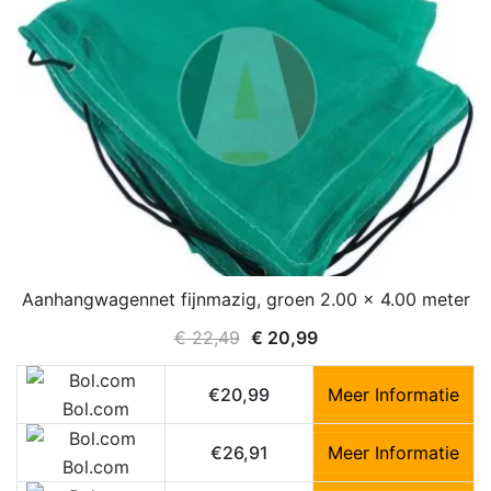
Aanhangwagennet fijnmazig, groen 2.00 x 4.00 meter
Oorspronkelijke
Huidige
€
22,49
€
20,99
prijs
prijs
was:
is:
€20,99
Meer Informatie
Bol.com
€ 22,49.
€ 20,99.
€26,91
Meer Informatie
Bol.com