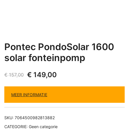
Pontec PondoSolar 1600
solar fonteinpomp
Oorspronkelijke
Huidige
€
149,00
€
157,00
prijs
prijs
MEER INFORMATIE
was:
is:
€ 157,00.
€ 149,00.
SKU:
7064500982813882
CATEGORIE:
Geen categorie