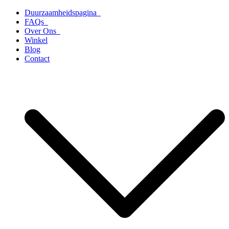
Ga
Duurzaamheidspagina
naar
FAQs
de
Over Ons
inhoud
Winkel
Blog
Contact