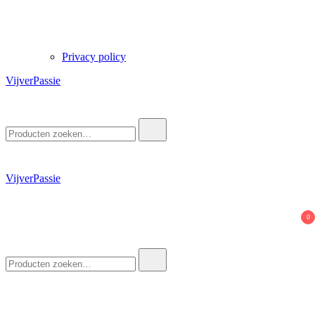
Privacy policy
VijverPassie
Zoek
naar:
VijverPassie
0
Zoek
naar: