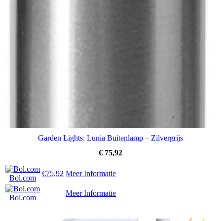
Garden Lights: Lunia Buitenlamp – Zilvergrijs
€
75,92
€75,92
Meer Informatie
Bol.com
Meer Informatie
Bol.com