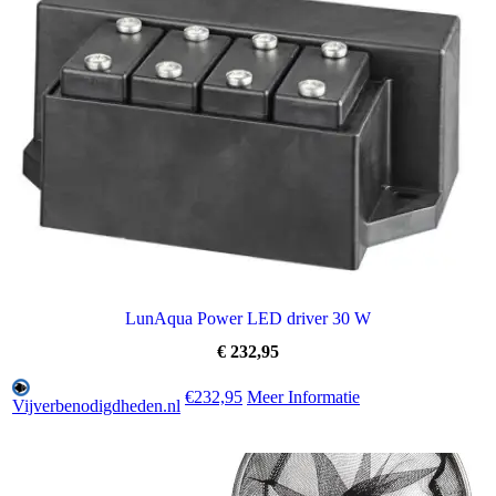
LunAqua Power LED driver 30 W
€
232,95
€232,95
Meer Informatie
Vijverbenodigdheden.nl