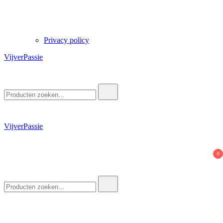
Privacy policy
VijverPassie
Zoek
naar:
VijverPassie
0
Zoek
naar: