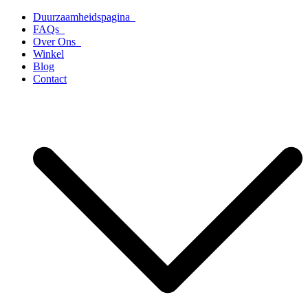
Ga
Duurzaamheidspagina
naar
FAQs
de
Over Ons
inhoud
Winkel
Blog
Contact