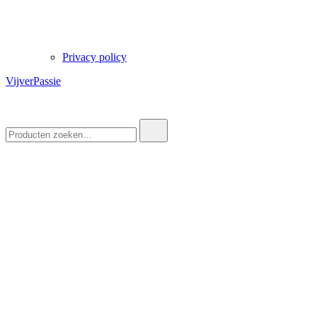
Privacy policy
VijverPassie
Zoek
naar: