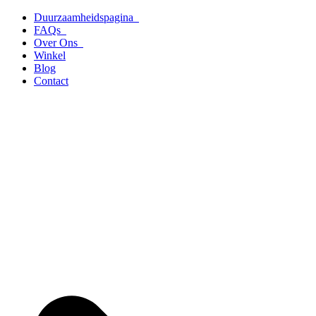
Ga
Duurzaamheidspagina
naar
FAQs
de
Over Ons
inhoud
Winkel
Blog
Contact