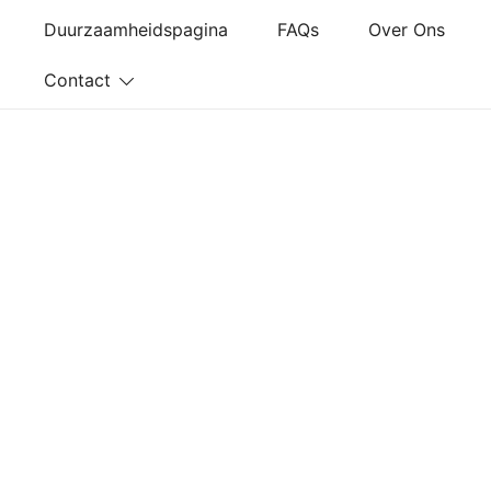
Ga
Duurzaamheidspagina
FAQs
Over Ons
naar
de
Contact
inhoud