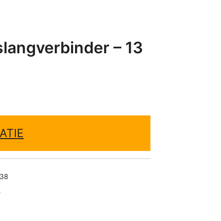
slangverbinder – 13
ATIE
38
e