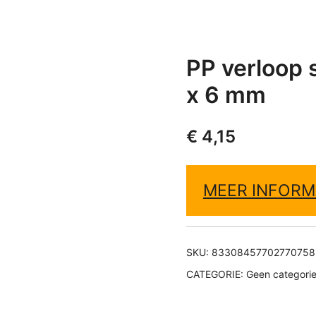
PP verloop 
x 6 mm
€
4,15
MEER INFORM
SKU:
83308457702770758
CATEGORIE:
Geen categori