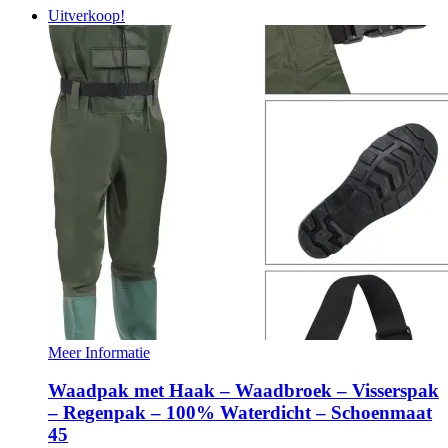
Uitverkoop!
Meer Informatie
Waadpak met Haak – Waadbroek – Visserspak
– Regenpak – 100% Waterdicht – Schoenmaat
45