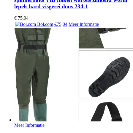
lepels hard visgerei doos 234-1
€
75,04
Bol.com
€75,04
Meer Informatie
Meer Informatie