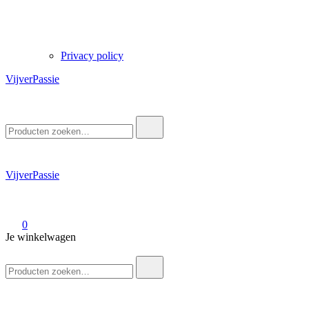
Privacy policy
VijverPassie
Zoek
naar:
VijverPassie
0
Je winkelwagen
Zoek
naar: