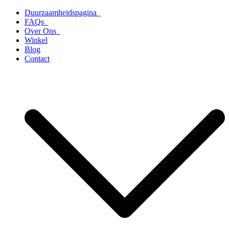
Ga
Duurzaamheidspagina
naar
FAQs
de
Over Ons
inhoud
Winkel
Blog
Contact