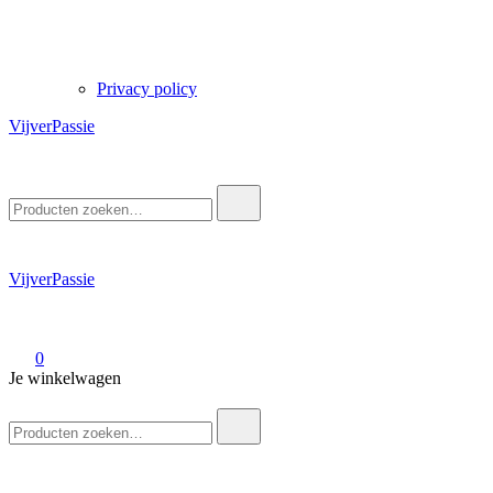
Privacy policy
VijverPassie
Zoek
naar:
VijverPassie
0
Je winkelwagen
Zoek
naar: