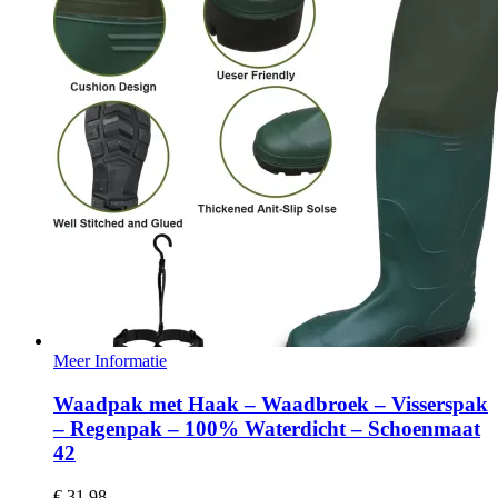
Meer Informatie
Waadpak met Haak – Waadbroek – Visserspak
– Regenpak – 100% Waterdicht – Schoenmaat
42
€
31,98