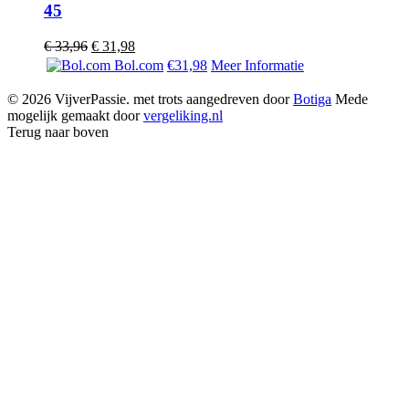
45
Oorspronkelijke
Huidige
€
33,96
€
31,98
prijs
prijs
Bol.com
€31,98
Meer Informatie
was:
is:
€ 33,96.
€ 31,98.
© 2026 VijverPassie. met trots aangedreven door
Botiga
Mede
mogelijk gemaakt door
vergeliking.nl
Terug naar boven