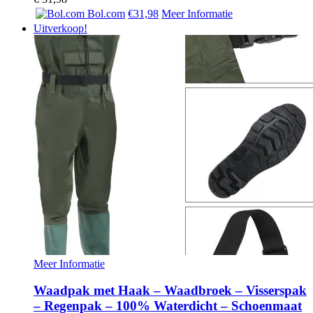
Bol.com
€31,98
Meer Informatie
Uitverkoop!
Meer Informatie
Waadpak met Haak – Waadbroek – Visserspak
– Regenpak – 100% Waterdicht – Schoenmaat