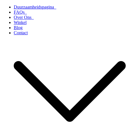
Ga
Duurzaamheidspagina
naar
FAQs
de
Over Ons
inhoud
Winkel
Blog
Contact