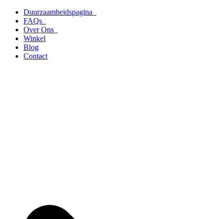
Ga
Duurzaamheidspagina
naar
FAQs
de
Over Ons
inhoud
Winkel
Blog
Contact