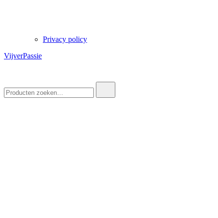
Privacy policy
VijverPassie
Zoek
naar: