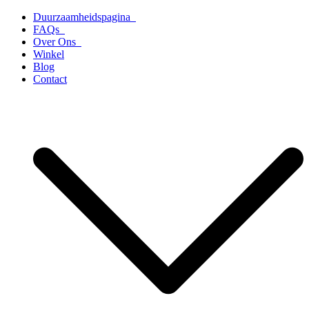
Ga
Duurzaamheidspagina
naar
FAQs
de
Over Ons
inhoud
Winkel
Blog
Contact