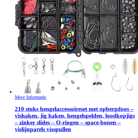
Meer Informatie
210 stuks hengelaccessoireset met opbergdoos –
vishaken, jig haken, hengelspelden, loodkopjigs
– zinker slides – O-ringen – space-bonen –
vislijnparels visspullen