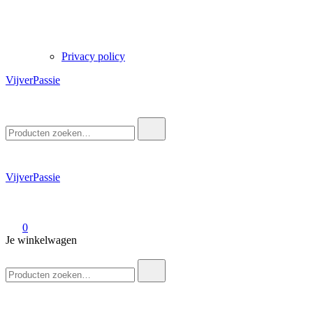
Privacy policy
VijverPassie
Zoek
naar:
VijverPassie
0
Je winkelwagen
Zoek
naar: