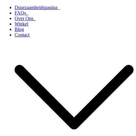
Ga
Duurzaamheidspagina
naar
FAQs
de
Over Ons
inhoud
Winkel
Blog
Contact