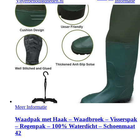
Vijverbenodigdheden.nl
Informatie
Meer Informatie
Waadpak met Haak – Waadbroek – Visserspak
– Regenpak – 100% Waterdicht – Schoenmaat
42