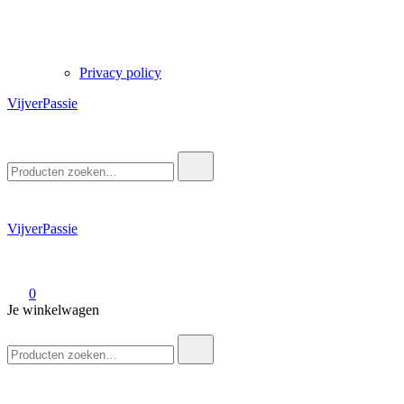
Privacy policy
VijverPassie
Zoek
naar:
VijverPassie
0
Je winkelwagen
Zoek
naar: