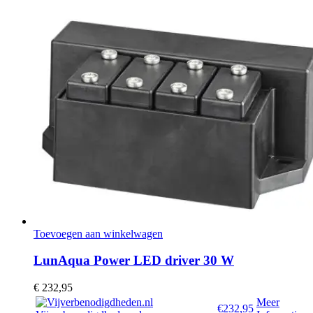
Toevoegen aan winkelwagen
LunAqua Power LED driver 30 W
€
232,95
Meer
€232,95