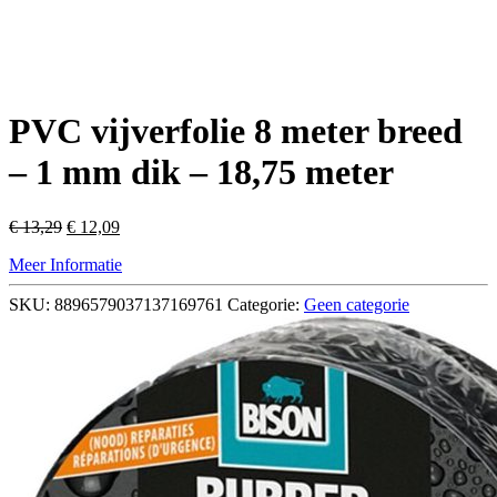
PVC vijverfolie 8 meter breed
– 1 mm dik – 18,75 meter
Oorspronkelijke
Huidige
€
13,29
€
12,09
prijs
prijs
Meer Informatie
was:
is:
€ 13,29.
€ 12,09.
SKU:
8896579037137169761
Categorie:
Geen categorie