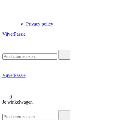
Privacy policy
VijverPassie
Zoek
naar:
VijverPassie
0
Je winkelwagen
Zoek
naar: