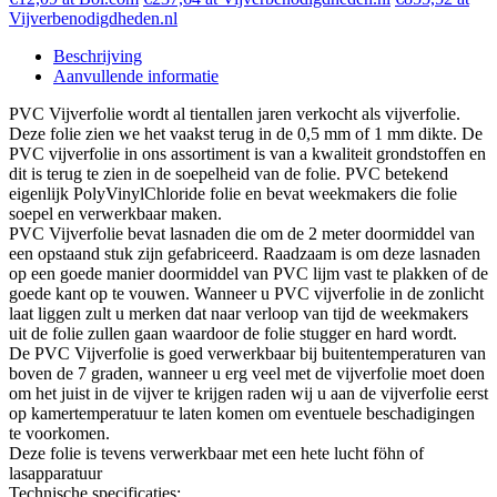
Vijverbenodigdheden.nl
Beschrijving
Aanvullende informatie
PVC Vijverfolie wordt al tientallen jaren verkocht als vijverfolie.
Deze folie zien we het vaakst terug in de 0,5 mm of 1 mm dikte. De
PVC vijverfolie in ons assortiment is van a kwaliteit grondstoffen en
dit is terug te zien in de soepelheid van de folie. PVC betekend
eigenlijk PolyVinylChloride folie en bevat weekmakers die folie
soepel en verwerkbaar maken.
PVC Vijverfolie bevat lasnaden die om de 2 meter doormiddel van
een opstaand stuk zijn gefabriceerd. Raadzaam is om deze lasnaden
op een goede manier doormiddel van PVC lijm vast te plakken of de
goede kant op te vouwen. Wanneer u PVC vijverfolie in de zonlicht
laat liggen zult u merken dat naar verloop van tijd de weekmakers
uit de folie zullen gaan waardoor de folie stugger en hard wordt.
De PVC Vijverfolie is goed verwerkbaar bij buitentemperaturen van
boven de 7 graden, wanneer u erg veel met de vijverfolie moet doen
om het juist in de vijver te krijgen raden wij u aan de vijverfolie eerst
op kamertemperatuur te laten komen om eventuele beschadigingen
te voorkomen.
Deze folie is tevens verwerkbaar met een hete lucht föhn of
lasapparatuur
Technische specificaties: