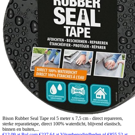
Bison Rubber Seal Tape rol 5 meter x 7,5 cm - direct repareren,
sterke reparatietape, direct 100% waterdicht, blijvend elastisch,
binnen en buiten,...
€12,09 at Bol.com
€237,64 at Vijverbenodigdheden.nl
€855,52 at