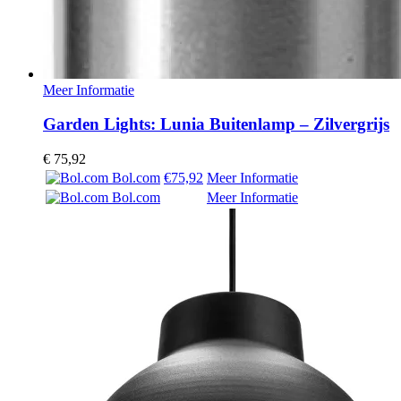
Meer Informatie
Garden Lights: Lunia Buitenlamp – Zilvergrijs
€
75,92
Bol.com
€75,92
Meer Informatie
Bol.com
Meer Informatie