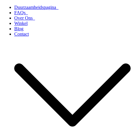
Ga
Duurzaamheidspagina
naar
FAQs
de
Over Ons
inhoud
Winkel
Blog
Contact