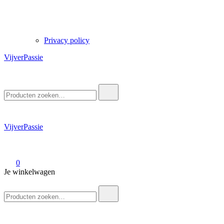
Privacy policy
VijverPassie
Zoek
naar:
VijverPassie
0
Je winkelwagen
Zoek
naar: