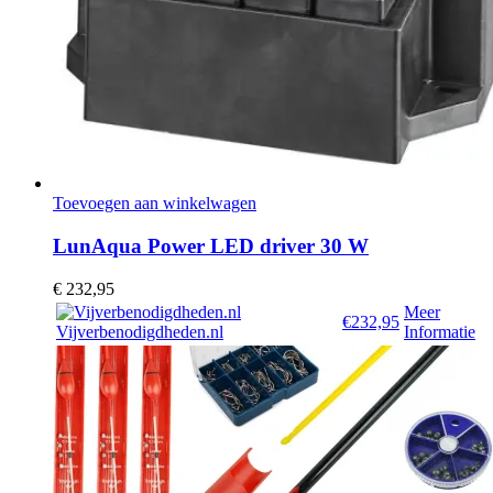
Toevoegen aan winkelwagen
LunAqua Power LED driver 30 W
€
232,95
Meer
€232,95
Vijverbenodigdheden.nl
Informatie