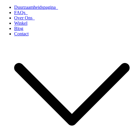
Ga
Duurzaamheidspagina
naar
FAQs
de
Over Ons
inhoud
Winkel
Blog
Contact