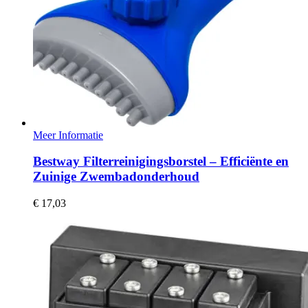
Meer Informatie
Bestway Filterreinigingsborstel – Efficiënte en
Zuinige Zwembadonderhoud
€
17,03