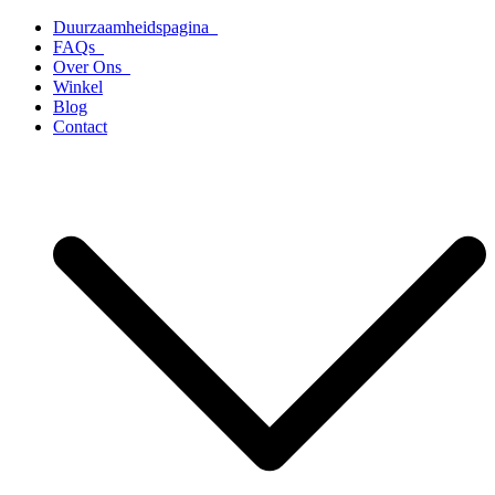
Ga
Duurzaamheidspagina
naar
FAQs
de
Over Ons
inhoud
Winkel
Blog
Contact