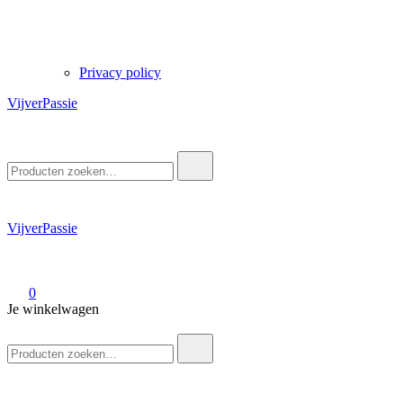
Privacy policy
VijverPassie
Zoek
naar:
VijverPassie
0
Je winkelwagen
Zoek
naar: