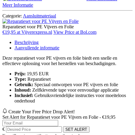
Meer Informatie
Categorie:
Aansluitmateriaal
Reparatieset voor PE Vijvers en Folie
€19,95 at Vijverexpress.nl
View Price at Bol.com
Beschrijving
Aanvullende informatie
Deze reparatieset voor PE vijvers en folie biedt een snelle en
effectieve oplossing voor het herstellen van beschadigingen.
Prijs:
19,95 EUR
Type:
Reparatieset
Gebruik:
Speciaal ontworpen voor PE vijvers en folie
Inhoud:
Zelfklevende tape voor eenvoudige applicatie
Inclusief:
Gebruiksvriendelijke instructies voor moeiteloos
onderhoud
Create Your Free Price Drop Alert!
Set Alert for Reparatieset voor PE Vijvers en Folie - €19,95
€
SET ALERT