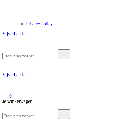
Privacy policy
VijverPassie
Zoek
naar:
VijverPassie
0
Je winkelwagen
Zoek
naar: