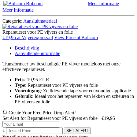
Bol.com
Meer Informatie
Meer Informatie
Categorie:
Aansluitmateriaal
Reparatieset voor PE vijvers en folie
€19,95 at Vijverexpress.nl
View Price at Bol.com
Beschrijving
Aanvullende informatie
Transformeer uw beschadigde PE vijver moeiteloos met onze
effectieve reparatieset.
Prijs
: 19,95 EUR
Type
: Reparatieset voor PE vijvers en folie
Vooruitgang
: Zelfklevende tape voor eenvoudige applicatie
Gebruik
: Ideaal voor het repareren van lekken en scheuren in
PE vijvers en folie
Create Your Free Price Drop Alert!
Set Alert for Reparatieset voor PE vijvers en folie - €19,95
€
SET ALERT
You will receive a notification when the price drops.