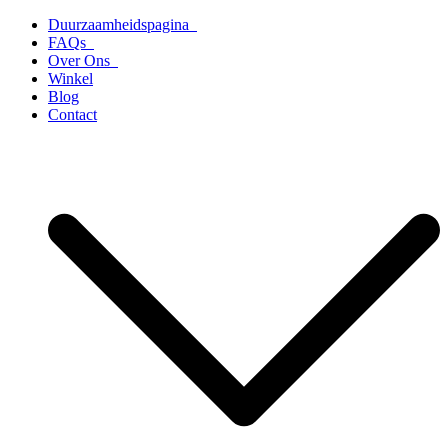
Ga
Duurzaamheidspagina
naar
FAQs
de
Over Ons
inhoud
Winkel
Blog
Contact