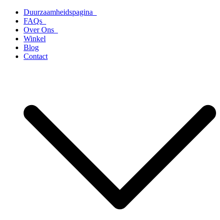
Ga
Duurzaamheidspagina
naar
FAQs
de
Over Ons
inhoud
Winkel
Blog
Contact