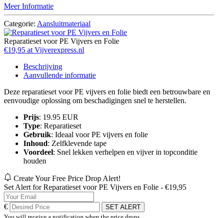
Meer Informatie
Categorie:
Aansluitmateriaal
Reparatieset voor PE Vijvers en Folie
€19,95 at Vijverexpress.nl
Beschrijving
Aanvullende informatie
Deze reparatieset voor PE vijvers en folie biedt een betrouwbare en
eenvoudige oplossing om beschadigingen snel te herstellen.
Prijs
: 19.95 EUR
Type
: Reparatieset
Gebruik
: Ideaal voor PE vijvers en folie
Inhoud
: Zelfklevende tape
Voordeel
: Snel lekken verhelpen en vijver in topconditie
houden
Create Your Free Price Drop Alert!
Set Alert for Reparatieset voor PE Vijvers en Folie - €19,95
€
SET ALERT
You will receive a notification when the price drops.