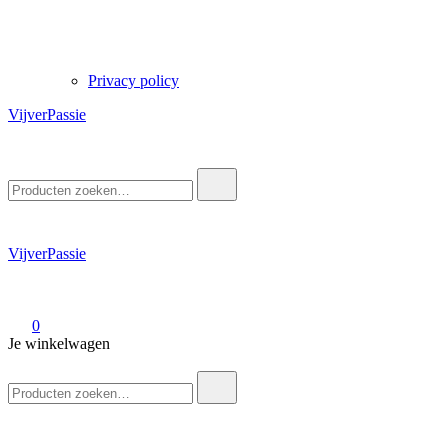
Privacy policy
VijverPassie
Zoek
naar:
VijverPassie
0
Je winkelwagen
Zoek
naar: