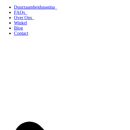
Ga
Duurzaamheidspagina
naar
FAQs
de
Over Ons
inhoud
Winkel
Blog
Contact