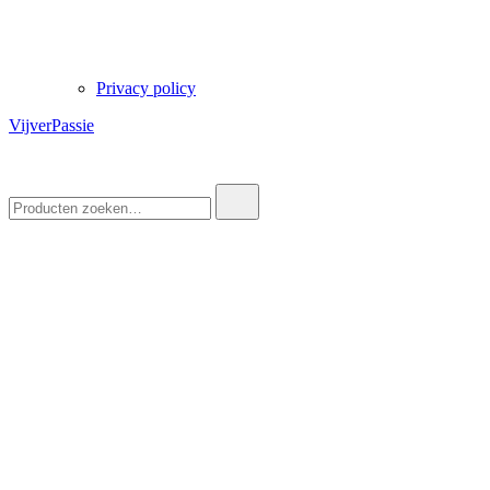
Privacy policy
VijverPassie
Zoek
naar: