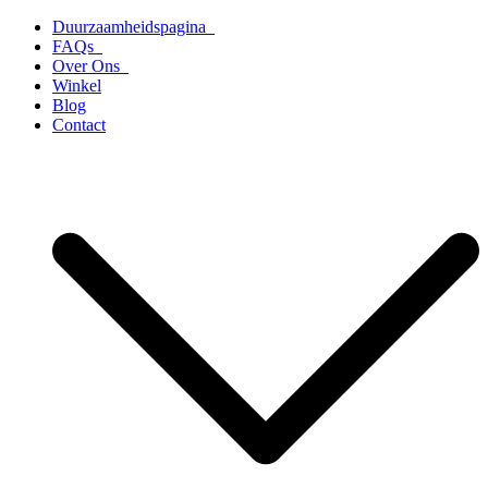
Ga
Duurzaamheidspagina
naar
FAQs
de
Over Ons
inhoud
Winkel
Blog
Contact