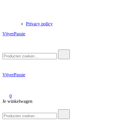
Privacy policy
VijverPassie
Zoek
naar:
VijverPassie
0
Je winkelwagen
Zoek
naar: