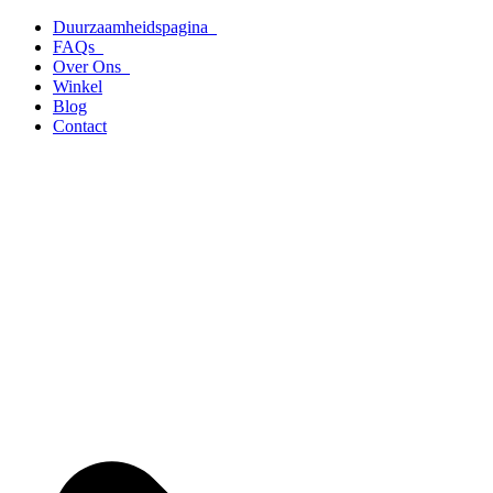
Ga
Duurzaamheidspagina
naar
FAQs
de
Over Ons
inhoud
Winkel
Blog
Contact