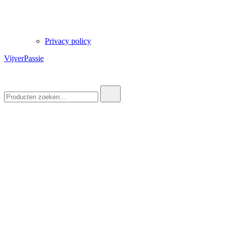
Privacy policy
VijverPassie
Zoek
naar: