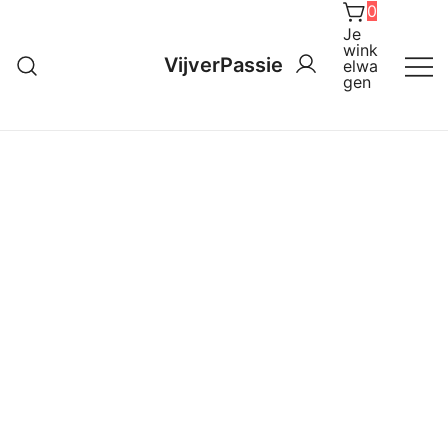
0
Ga
Je
naar
wink
VijverPassie
de
elwa
gen
inhoud